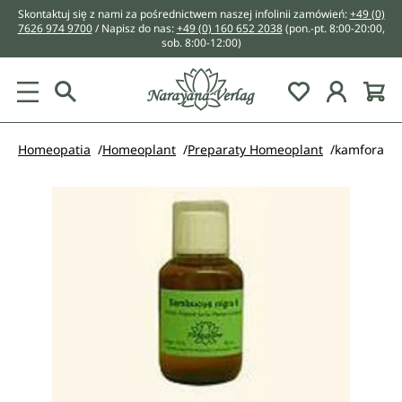
Skontaktuj się z nami za pośrednictwem naszej infolinii zamówień:
+49 (0)
wnej zawartości
7626 974 9700
/ Napisz do nas:
+49 (0) 160 652 2038
(pon.-pt. 8:00-20:00,
sob. 8:00-12:00)
You have 0 w
Homeopatia
Homeoplant
Preparaty Homeoplant
kamfora
Pomiń galerię zdjęć