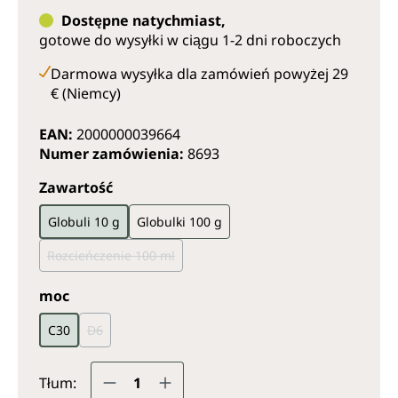
Dostępne natychmiast,
gotowe do wysyłki w ciągu 1-2 dni roboczych
Darmowa wysyłka dla zamówień powyżej 29
€ (Niemcy)
EAN:
2000000039664
Numer zamówienia:
8693
Wybierz
Zawartość
Globuli 10 g
Globulki 100 g
Rozcieńczenie 100 ml
(Ta opcja jest obecnie niedostępna.)
Wybierz
moc
C30
D6
(Ta opcja jest obecnie niedostępna.)
Ilość produktu: Wprowadź żądaną il
Tłum: