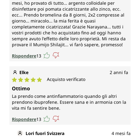
mesi, ho provato di tutto... argento colloidale per
disinfettare poi pomata cicatrizzante allo zinco, ecc.
ecc... Prendo bromelina da 8 giorni, 2x2 compresse al
giorno... miracolo... la mia ferita è quasi
completamente cicatrizzata! Grazie Narayana... tutti i
vostri prodotti che ho acquistato fino ad oggi hanno
sempre avuto l'effetto delle loro proprietà. Mi resta da
provare il Mumijo Shilajit... vi farò sapere, promesso!
Rispondere
13
Elke
2 anni fa
Acquisto verificato
Valutazione media di 5 su 5 stelle
Ottimo
La prendo come antinfiammatorio quando gli altri
prendono ibuprofene. Essere sana e in armonia con la
vita mi fa sentire bene.
Rispondere
13
Lori fuori Svizzera
4 mesi fa