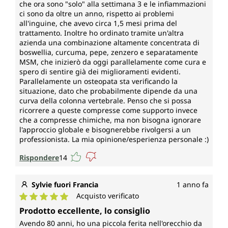
che ora sono "solo" alla settimana 3 e le infiammazioni
ci sono da oltre un anno, rispetto ai problemi
all'inguine, che avevo circa 1,5 mesi prima del
trattamento. Inoltre ho ordinato tramite un'altra
azienda una combinazione altamente concentrata di
boswellia, curcuma, pepe, zenzero e separatamente
MSM, che inizierò da oggi parallelamente come cura e
spero di sentire già dei miglioramenti evidenti.
Parallelamente un osteopata sta verificando la
situazione, dato che probabilmente dipende da una
curva della colonna vertebrale. Penso che si possa
ricorrere a queste compresse come supporto invece
che a compresse chimiche, ma non bisogna ignorare
l'approccio globale e bisognerebbe rivolgersi a un
professionista. La mia opinione/esperienza personale :)
Rispondere
14
Sylvie fuori Francia
1 anno fa
Acquisto verificato
Valutazione media di 5 su 5 stelle
Prodotto eccellente, lo consiglio
Avendo 80 anni, ho una piccola ferita nell'orecchio da