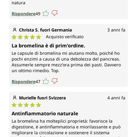
natura
Rispondere
49
Christa S. fuori Germania
3 anni fa
Acquisto verificato
Valutazione media di 5 su 5 stelle
La bromelina è di prim'ordine.
Le capsule di bromelina mi aiutano molto, poiché ho
pochi enzimi a causa di una debolezza del pancreas.
Assumerle sempre mezz'ora prima dei pasti. Davvero
un ottimo rimedio. Top.
Rispondere
47
Murielle fuori Svizzera
4 anni fa
Valutazione media di 5 su 5 stelle
Antinfiammatorio naturale
La bromelina ha molteplici proprietà: favorisce la
digestione, è antinfiammatoria e miorilassante e può
migliorare la circolazione e sostenere il sistema