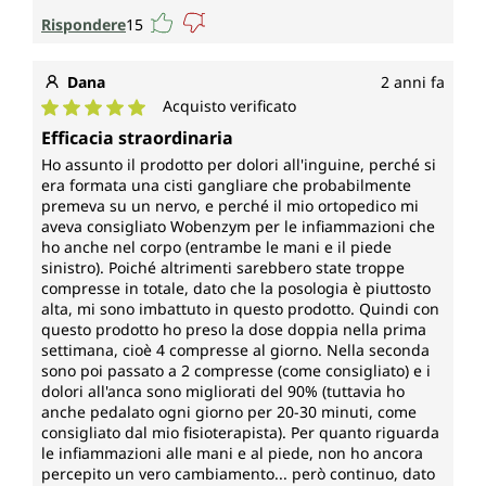
Rispondere
15
Dana
2 anni fa
Acquisto verificato
Valutazione media di 5 su 5 stelle
Efficacia straordinaria
Ho assunto il prodotto per dolori all'inguine, perché si
era formata una cisti gangliare che probabilmente
premeva su un nervo, e perché il mio ortopedico mi
aveva consigliato Wobenzym per le infiammazioni che
ho anche nel corpo (entrambe le mani e il piede
sinistro). Poiché altrimenti sarebbero state troppe
compresse in totale, dato che la posologia è piuttosto
alta, mi sono imbattuto in questo prodotto. Quindi con
questo prodotto ho preso la dose doppia nella prima
settimana, cioè 4 compresse al giorno. Nella seconda
sono poi passato a 2 compresse (come consigliato) e i
dolori all'anca sono migliorati del 90% (tuttavia ho
anche pedalato ogni giorno per 20-30 minuti, come
consigliato dal mio fisioterapista). Per quanto riguarda
le infiammazioni alle mani e al piede, non ho ancora
percepito un vero cambiamento... però continuo, dato