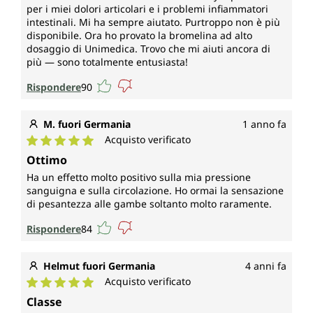
per i miei dolori articolari e i problemi infiammatori
intestinali. Mi ha sempre aiutato. Purtroppo non è più
disponibile. Ora ho provato la bromelina ad alto
dosaggio di Unimedica. Trovo che mi aiuti ancora di
più — sono totalmente entusiasta!
Rispondere
90
M. fuori Germania
1 anno fa
Acquisto verificato
Valutazione media di 5 su 5 stelle
Ottimo
Ha un effetto molto positivo sulla mia pressione
sanguigna e sulla circolazione. Ho ormai la sensazione
di pesantezza alle gambe soltanto molto raramente.
Rispondere
84
Helmut fuori Germania
4 anni fa
Acquisto verificato
Valutazione media di 5 su 5 stelle
Classe