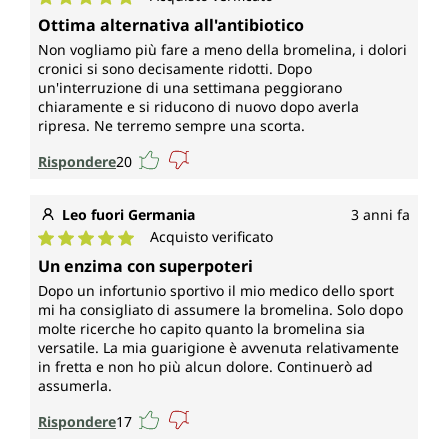
Valutazione media di 5 su 5 stelle
Ottima alternativa all'antibiotico
Non vogliamo più fare a meno della bromelina, i dolori
cronici si sono decisamente ridotti. Dopo
un'interruzione di una settimana peggiorano
chiaramente e si riducono di nuovo dopo averla
ripresa. Ne terremo sempre una scorta.
Rispondere
20
Leo fuori Germania
3 anni fa
Acquisto verificato
Valutazione media di 5 su 5 stelle
Un enzima con superpoteri
Dopo un infortunio sportivo il mio medico dello sport
mi ha consigliato di assumere la bromelina. Solo dopo
molte ricerche ho capito quanto la bromelina sia
versatile. La mia guarigione è avvenuta relativamente
in fretta e non ho più alcun dolore. Continuerò ad
assumerla.
Rispondere
17