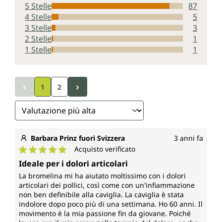
5 Stelle
87
4 Stelle
5
3 Stelle
3
2 Stelle
1
1 Stelle
1
1
2
Barbara Prinz fuori Svizzera
3 anni fa
Acquisto verificato
Valutazione media di 5 su 5 stelle
Ideale per i dolori articolari
La bromelina mi ha aiutato moltissimo con i dolori
articolari dei pollici, così come con un'infiammazione
non ben definibile alla caviglia. La caviglia è stata
indolore dopo poco più di una settimana. Ho 60 anni. Il
movimento è la mia passione fin da giovane. Poiché