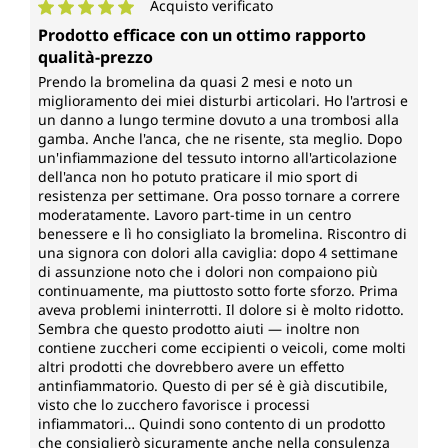
Acquisto verificato
Valutazione media di 5 su 5 stelle
Prodotto efficace con un ottimo rapporto
qualità-prezzo
Prendo la bromelina da quasi 2 mesi e noto un
miglioramento dei miei disturbi articolari. Ho l'artrosi e
un danno a lungo termine dovuto a una trombosi alla
gamba. Anche l'anca, che ne risente, sta meglio. Dopo
un'infiammazione del tessuto intorno all'articolazione
dell'anca non ho potuto praticare il mio sport di
resistenza per settimane. Ora posso tornare a correre
moderatamente. Lavoro part-time in un centro
benessere e lì ho consigliato la bromelina. Riscontro di
una signora con dolori alla caviglia: dopo 4 settimane
di assunzione noto che i dolori non compaiono più
continuamente, ma piuttosto sotto forte sforzo. Prima
aveva problemi ininterrotti. Il dolore si è molto ridotto.
Sembra che questo prodotto aiuti — inoltre non
contiene zuccheri come eccipienti o veicoli, come molti
altri prodotti che dovrebbero avere un effetto
antinfiammatorio. Questo di per sé è già discutibile,
visto che lo zucchero favorisce i processi
infiammatori… Quindi sono contento di un prodotto
che consiglierò sicuramente anche nella consulenza