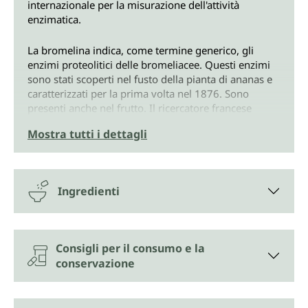
internazionale per la misurazione dell'attività
enzimatica.
La bromelina indica, come termine generico, gli
enzimi proteolitici delle bromeliacee. Questi enzimi
sono stati scoperti nel fusto della pianta di ananas e
caratterizzati per la prima volta nel 1876. Sono
presenti anche nel frutto. Il ricercatore francese
André Thevet descrisse già nel XVI secolo
Mostra tutti i dettagli
l'importanza dell'ananas per i popoli indigeni del Sud
America non solo come alimento, ma anche nella
loro medicina naturale.
Ingredienti
La bromelina per le capsule di Unimedica è ottenuta
in modo naturale mediante estrazione dall'ananas. I
fusti freschi vengono sbucciati, lavati e triturati. La
spremitura produce un succo che viene centrifugato
Consigli per il consumo e la
per separare le parti contenenti i principi attivi.
conservazione
Queste vengono poi liofilizzate, macinate e
trasformate in capsule di origine vegetale.