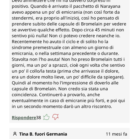
Devo ammettere che mi ha davvero sorpreso in
positivo. Quando è arrivato il pacchetto di Narayana
avevo appena un po' di emicrania (non così forte da
stendermi, era proprio all'inizio), così ho pensato di
prendere subito delle capsule di Bromelain per vedere
se avvertivo qualche effetto. Dopo circa 45 minuti non
sentivo più nulla! Non ci potevo credere neanche io.
Recentemente ho avuto il ciclo e di solito ho la
sindrome premestruale con almeno un giorno di
emicrania, o nella settimana precedente o durante.
Stavolta non l'ho avuta! Non ho preso Bromelain tutti i
giorni, ma un po' a sprazzi, cioè ogni volta che sentivo
un po' il collo/la testa (prima che arrivasse il dolore,
era un dolore molto lieve, un po' difficile da spiegare).
Quindi al momento ho l'impressione di doverlo alle
capsule di Bromelain. Non credo sia stata una
coincidenza. Continuerò a provarlo, anche
eventualmente in caso di emicranie più forti, e poi qui
in un secondo momento darò un altro riscontro.
Rispondere
38
Tina B. fuori Germania
11 mesi fa