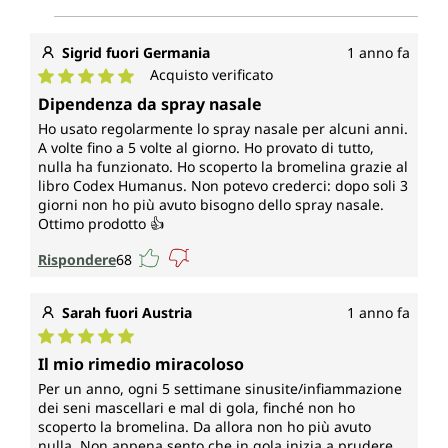
Sigrid fuori Germania
1 anno fa
Acquisto verificato
Valutazione media di 5 su 5 stelle
Dipendenza da spray nasale
Ho usato regolarmente lo spray nasale per alcuni anni.
A volte fino a 5 volte al giorno. Ho provato di tutto,
nulla ha funzionato. Ho scoperto la bromelina grazie al
libro Codex Humanus. Non potevo crederci: dopo soli 3
giorni non ho più avuto bisogno dello spray nasale.
Ottimo prodotto 👍
Rispondere
68
Sarah fuori Austria
1 anno fa
Valutazione media di 5 su 5 stelle
Il mio rimedio miracoloso
Per un anno, ogni 5 settimane sinusite/infiammazione
dei seni mascellari e mal di gola, finché non ho
scoperto la bromelina. Da allora non ho più avuto
nulla. Non appena sento che in gola inizia a prudere,