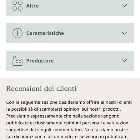
Ogni barattolo di capsule di bromelina di Unimedica
Altro
contiene 120 capsule. Ciò corrisponde a una scorta
per 2 mesi.
Vegano e senza i seguenti additivi
Caratteristiche
Capsula vegetale vegana in pura cellulosa vegetale
(HPMC), priva di carragenina e PEG.
Produttore
Le capsule di bromelina di Unimedica sono, in
conformità alle normative vigenti, prive di additivi
come coloranti, stabilizzanti, conservanti, agenti di
scorrimento come lo stearato di magnesio, non
Recensioni dei clienti
OGM, senza lattosio, senza glutine e vegane.
Con la seguente sezione desideriamo offrire ai nostri clienti
la possibilità di scambiarsi opinioni sui nostri prodotti.
Precisiamo espressamente che nella sezione vengono
pubblicate esclusivamente opinioni personali e valutazioni
soggettive dei singoli commentatori. Non facciamo nostre
tali dichiarazioni in alcun modo; esse vengono pubblicate