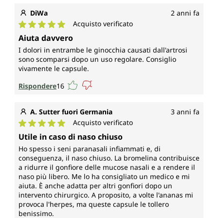
DiWa
2 anni fa
Acquisto verificato
Valutazione media di 5 su 5 stelle
Aiuta davvero
I dolori in entrambe le ginocchia causati dall'artrosi
sono scomparsi dopo un uso regolare. Consiglio
vivamente le capsule.
Rispondere
16
A. Sutter fuori Germania
3 anni fa
Acquisto verificato
Valutazione media di 5 su 5 stelle
Utile in caso di naso chiuso
Ho spesso i seni paranasali infiammati e, di
conseguenza, il naso chiuso. La bromelina contribuisce
a ridurre il gonfiore delle mucose nasali e a rendere il
naso più libero. Me lo ha consigliato un medico e mi
aiuta. È anche adatta per altri gonfiori dopo un
intervento chirurgico. A proposito, a volte l'ananas mi
provoca l'herpes, ma queste capsule le tollero
benissimo.