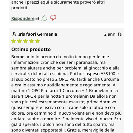
anche i prezzi equi e sicuramente proverò altri
prodotti.
Rispondere
53
Iris fuori Germania
2 anni fa
Valutazione media di 5 su 5 stelle
Ottimo prodotto
Bromelanin lo prendo da molto tempo per le mie
infiammazioni croniche dei seni paranasali, ma
sembra aiutare anche per problemi al ginocchio e alla
cervicale, dolori alla schiena. Poi ho sospeso ASS100 e
al suo posto ho preso 2 OPC. Più tardi anche Curcuma
e ora lo assumo quotidianamente e regolarmente. Al
mattino 1 OPC Più tardi 1 Curcuma + 1 Bromelanin La
sera 1 OPC e per la notte 1 Bromelanin Da allora non
sono più così estremamente esausto; prima dormivo
quasi sempre e uscivo con il cane solo a fatica e con
dolore, ora cammino di nuovo volentieri e non devo più
andare subito a dormire. Finalmente vivo di nuovo. Ero
già disperato. I dolori non sono del tutto spariti, ma
sono diventati sopportabili. Grazie, meraviglie della