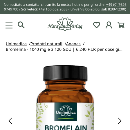
Non esitate a contattarci tramite la nostra hotline per gli ordini:
+49 (0) 7626
nuto principale
9749700
/ Scriveteci:
+49 160 652 2038
(lun-ven 8:00-20:00, sab 8:00-12:00)
You have 0 w
Unimedica
Prodotti naturali
Ananas
Bromelina - 1040 mg e 3.120 GDU | 6.240 F.I.P. per dose giornaliera (2 capsule) - con DR® Caps gastroresistenti - 120 capsule - di Unimedica
Salta la galleria di immagini