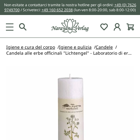
Non esitate a contattarci tramite la nostra hotline per gli ordini:
+49 (0) 7626
nuto principale
9749700
/ Scriveteci:
+49 160 652 2038
(lun-ven 8:00-20:00, sab 8:00-12:00)
You have 0 w
Igiene e cura del corpo
Igiene e pulizia
Candele
Candela alle erbe officinali "Lichtengel" - Laboratorio di erbe dell'Allgäu
Salta la galleria di immagini