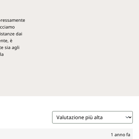
espressamente
acciamo
istanze dai
ente, è
e sia agli
la
1 anno fa