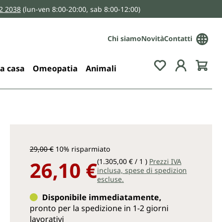
2 2038
(lun-ven 8:00-20:00, sab 8:00-12:00)
Chi siamo
Novità
Contatti
You have 0 wis
la casa
Omeopatia
Animali
29,00 €
10% risparmiato
26,10 €
(1.305,00 € / 1 )
Prezzi IVA
inclusa, spese di spedizion
escluse.
Disponibile immediatamente,
pronto per la spedizione in 1-2 giorni
lavorativi