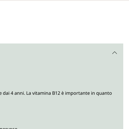
 dai 4 anni. La vitamina B12 è importante in quanto
 nervoso.