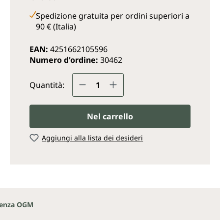
Spedizione gratuita per ordini superiori a
90 € (Italia)
EAN:
4251662105596
Numero d'ordine:
30462
Quantità del prodotto: inse
Quantità:
Nel carrello
Aggiungi alla lista dei desideri
enza OGM