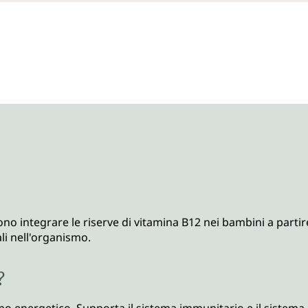
 integrare le riserve di vitamina B12 nei bambini a partire
i nell'organismo.
?
o energetico. Supporta il sistema immunitario e il sistema