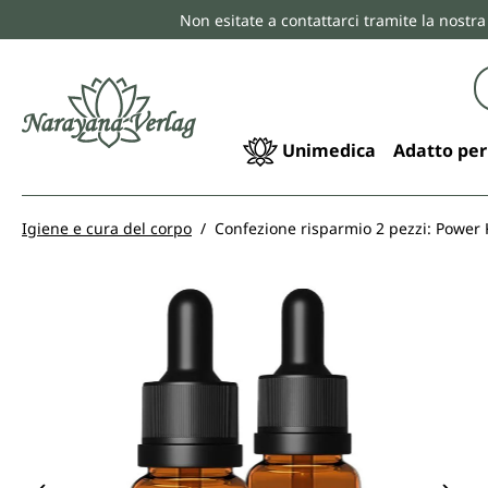
Non esitate a contattarci tramite la nostra
ricerca
Passa alla navigazione principale
Unimedica
Adatto per
Igiene e cura del corpo
Confezione risparmio 2 pezzi: Power K
Salta la galleria di immagini