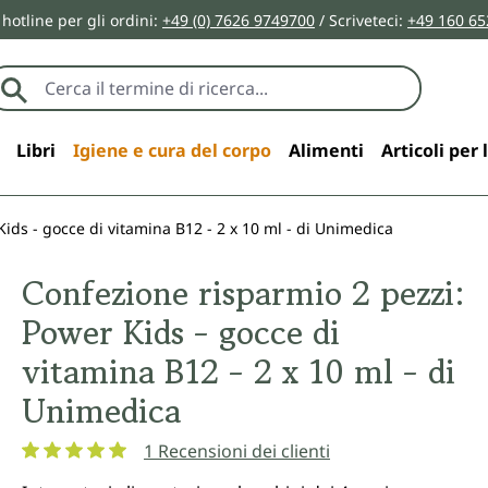
 hotline per gli ordini:
+49 (0) 7626 9749700
/ Scriveteci:
+49 160 65
Libri
Igiene e cura del corpo
Alimenti
Articoli per 
ids - gocce di vitamina B12 - 2 x 10 ml - di Unimedica
Confezione risparmio 2 pezzi:
Power Kids - gocce di
vitamina B12 - 2 x 10 ml - di
Unimedica
1 Recensioni dei clienti
Valutazione media di 5 su 5 stelle