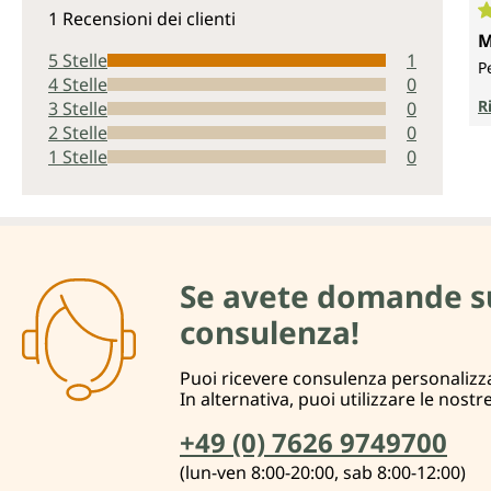
Valutazione media di 5 su 5 stelle
1 Recensioni dei clienti
V
M
5 Stelle
1
P
4 Stelle
0
R
3 Stelle
0
2 Stelle
0
1 Stelle
0
Se avete domande su d
consulenza!
Puoi ricevere consulenza personalizza
In alternativa, puoi utilizzare le nostr
+49 (0) 7626 9749700
(lun-ven 8:00-20:00, sab 8:00-12:00)