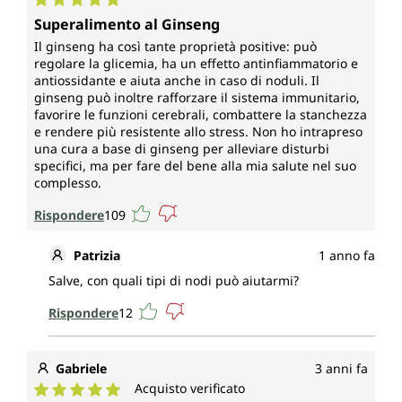
Valutazione media di 5 su 5 stelle
Superalimento al Ginseng
Il ginseng ha così tante proprietà positive: può
regolare la glicemia, ha un effetto antinfiammatorio e
antiossidante e aiuta anche in caso di noduli. Il
ginseng può inoltre rafforzare il sistema immunitario,
favorire le funzioni cerebrali, combattere la stanchezza
e rendere più resistente allo stress. Non ho intrapreso
una cura a base di ginseng per alleviare disturbi
specifici, ma per fare del bene alla mia salute nel suo
complesso.
Rispondere
109
Patrizia
1 anno fa
Salve, con quali tipi di nodi può aiutarmi?
Rispondere
12
Gabriele
3 anni fa
Acquisto verificato