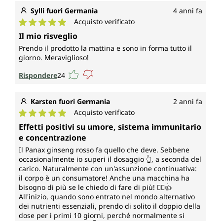
Sylli fuori Germania
4 anni fa
Acquisto verificato
Valutazione media di 5 su 5 stelle
Il mio risveglio
Prendo il prodotto la mattina e sono in forma tutto il
giorno. Meraviglioso!
Rispondere
24
Karsten fuori Germania
2 anni fa
Acquisto verificato
Valutazione media di 5 su 5 stelle
Effetti positivi su umore, sistema immunitario
e concentrazione
Il Panax ginseng rosso fa quello che deve. Sebbene
occasionalmente io superi il dosaggio 👆, a seconda del
carico. Naturalmente con un'assunzione continuativa:
il corpo è un consumatore! Anche una macchina ha
bisogno di più se le chiedo di fare di più! 🤷‍♂️👍
All'inizio, quando sono entrato nel mondo alternativo
dei nutrienti essenziali, prendo di solito il doppio della
dose per i primi 10 giorni, perché normalmente si