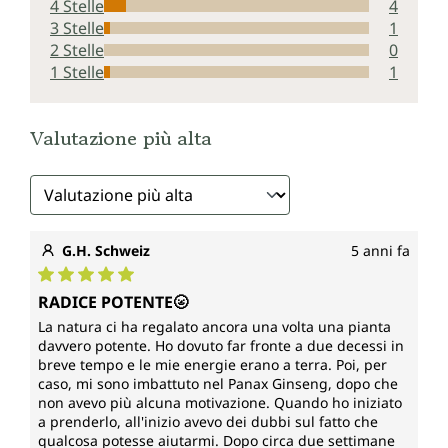
4 Stelle
4
Ogni barattolo di capsule con estratto di Panax
Ginseng rosso di Unimedica contiene 100 capsule.
3 Stelle
1
Ciò corrisponde a una scorta di 1,5 mesi.
2 Stelle
0
1 Stelle
1
Vegano e privo dei seguenti additivi
Involucro della capsula vegano in pura cellulosa
Valutazione più alta
vegetale (HPMC), privo di carragenina e PEG.
Le capsule con estratto di Panax Ginseng rosso di
Unimedica sono, secondo le disposizioni di legge,
prive di additivi come coloranti, stabilizzanti,
G.H. Schweiz
5 anni fa
conservanti, agenti antiagglomeranti come lo
stearato di magnesio, non OGM, senza lattosio,
Valutazione media di 5 su 5 stelle
RADICE POTENTE🌝
senza glutine e vegane.
La natura ci ha regalato ancora una volta una pianta
davvero potente. Ho dovuto far fronte a due decessi in
Prodotto in Germania
breve tempo e le mie energie erano a terra. Poi, per
caso, mi sono imbattuto nel Panax Ginseng, dopo che
Le nostre capsule con estratto di Panax Ginseng
non avevo più alcuna motivazione. Quando ho iniziato
rosso sono prodotte in stabilimenti certificati in
a prenderlo, all'inizio avevo dei dubbi sul fatto che
Germania.
qualcosa potesse aiutarmi. Dopo circa due settimane