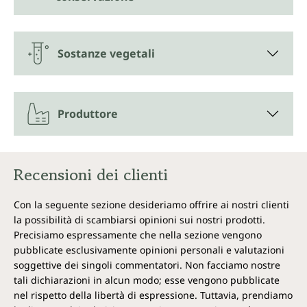
(ginseng autentico) nella sua forma originaria.
Il rimedio naturale completo per
corpo e mente
Sostanze vegetali
Il Panax Ginseng è usato per sostenere il benessere
fisico e mentale. Nell'antica Cina il ginseng era
apprezzato come ricetta segreta per la gioia di vivere.
Produttore
In effetti il Panax Ginseng è considerato un
adattogeno e un utile alleato nei periodi di
particolare stress.
Recensioni dei clienti
Alternative alle capsule con estratto
di Panax Ginseng rosso
Con la seguente sezione desideriamo offrire ai nostri clienti
la possibilità di scambiarsi opinioni sui nostri prodotti.
Il ginseng è disponibile in varie forme: come radice
Precisiamo espressamente che nella sezione vengono
fresca o essiccata, caramelle, spezia, tè, polvere,
pubblicate esclusivamente opinioni personali e valutazioni
capsule o bevanda. Proprietà simili a quelle del
soggettive dei singoli commentatori. Non facciamo nostre
ginseng sono attribuite all'erba medicinale Jiaogulan
tali dichiarazioni in alcun modo; esse vengono pubblicate
— chiamata anche ginseng a cinque dita per la forma
delle sue foglie.
nel rispetto della libertà di espressione. Tuttavia, prendiamo