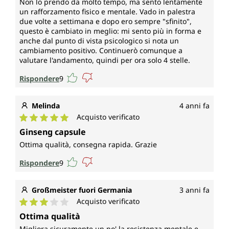
Non lo prendo da molto tempo, ma sento lentamente
un rafforzamento fisico e mentale. Vado in palestra
due volte a settimana e dopo ero sempre "sfinito",
questo è cambiato in meglio: mi sento più in forma e
anche dal punto di vista psicologico si nota un
cambiamento positivo. Continuerò comunque a
valutare l'andamento, quindi per ora solo 4 stelle.
Rispondere
9
Melinda
4 anni fa
Acquisto verificato
Valutazione media di 5 su 5 stelle
Ginseng capsule
Ottima qualità, consegna rapida. Grazie
Rispondere
9
Großmeister fuori Germania
3 anni fa
Acquisto verificato
Valutazione media di 3 su 5 stelle
Ottima qualità
Migliora sicuramente un po' la resistenza mentale e