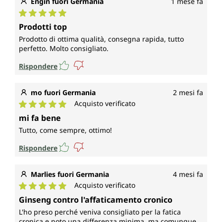
Engin fuori Germania
1 mese fa
Valutazione media di 5 su 5 stelle
Prodotti top
Prodotto di ottima qualità, consegna rapida, tutto
perfetto. Molto consigliato.
Rispondere
mo fuori Germania
2 mesi fa
Acquisto verificato
Valutazione media di 5 su 5 stelle
mi fa bene
Tutto, come sempre, ottimo!
Rispondere
Marlies fuori Germania
4 mesi fa
Acquisto verificato
Valutazione media di 5 su 5 stelle
Ginseng contro l'affaticamento cronico
L'ho preso perché veniva consigliato per la fatica
cronica e noto una differenza minima, ma comunque