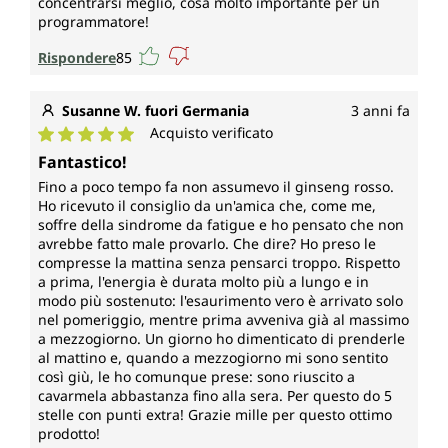
concentrarsi meglio, cosa molto importante per un
programmatore!
Rispondere
85
Susanne W. fuori Germania
3 anni fa
Acquisto verificato
Valutazione media di 5 su 5 stelle
Fantastico!
Fino a poco tempo fa non assumevo il ginseng rosso.
Ho ricevuto il consiglio da un'amica che, come me,
soffre della sindrome da fatigue e ho pensato che non
avrebbe fatto male provarlo. Che dire? Ho preso le
compresse la mattina senza pensarci troppo. Rispetto
a prima, l'energia è durata molto più a lungo e in
modo più sostenuto: l'esaurimento vero è arrivato solo
nel pomeriggio, mentre prima avveniva già al massimo
a mezzogiorno. Un giorno ho dimenticato di prenderle
al mattino e, quando a mezzogiorno mi sono sentito
così giù, le ho comunque prese: sono riuscito a
cavarmela abbastanza fino alla sera. Per questo do 5
stelle con punti extra! Grazie mille per questo ottimo
prodotto!