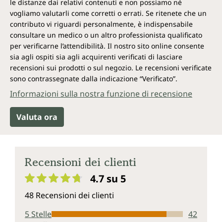
le distanze dai relativi contenuti e non possiamo né
Che cosa c'è di speciale nel ginseng
vogliamo valutarli come corretti o errati. Se ritenete che un
contributo vi riguardi personalmente, è indispensabile
rosso coreano?
consultare un medico o un altro professionista qualificato
Il ginseng proviene dalle montagne dell'Asia
per verificarne l’attendibilità. Il nostro sito online consente
orientale, ma oggi viene coltivato in tutto il mondo in
sia agli ospiti sia agli acquirenti verificati di lasciare
diverse qualità. Il ginseng per le capsule con estratto
recensioni sui prodotti o sul negozio. Le recensioni verificate
di Panax Ginseng rosso di Unimedica è coltivato
sono contrassegnate dalla indicazione “Verificato”.
negli altopiani montani cinesi. Per esprimere tutta la
Informazioni sulla nostra funzione di recensione
sua naturale potenza viene utilizzato solo dopo un
periodo di maturazione di almeno 6 anni. Sono poi i
Valuta ora
numerosi componenti presenti nella sua radice a
renderlo un cosiddetto superfood.
Il suo colore rosso il Panax Ginseng rosso lo
Recensioni dei clienti
acquisisce tramite un trattamento a vapore prima
dell'essiccazione per la conservazione. La radice
4.7 su 5
secca viene quindi macinata in polvere e proposta in
Valutazione media di 4.7 su 5 stelle
una capsula vegetale di cellulosa o in forma di
48 Recensioni dei clienti
polvere.
5 Stelle
42