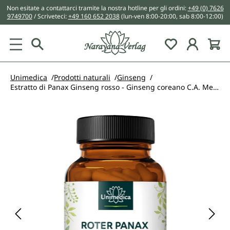
Non esitate a contattarci tramite la nostra hotline per gli ordini:
+49 (0) 7626
nuto principale
9749700
/ Scriveteci:
+49 160 652 2038
(lun-ven 8:00-20:00, sab 8:00-12:00)
You have 0 w
Unimedica
Prodotti naturali
Ginseng
Estratto di Panax Ginseng rosso - Ginseng coreano C.A. Meyer - 480 mg per dose giornaliera (2 capsule) - 20% ginsenosidi - 100 capsule - di Unimedica
Salta la galleria di immagini