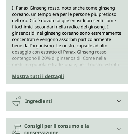
Il Panax Ginseng rosso, noto anche come ginseng
coreano, un tempo era per le persone più prezioso
dell'oro. Ciò è dovuto ai ginsenosidi presenti come
fitochimici secondari nella radice del ginseng. I
ginsenosidi nel ginseng coreano sono estremamente
concentrati e vengono assorbiti particolarmente
bene dall'organismo. Le nostre capsule ad alto
dosaggio con estratto di Panax Ginseng rosso
contengono il 20% di ginsenosidi. Come nella
medicina popolare tradizionale, per il nostro estratto
di Panax Ginseng rosso utilizziamo la radice della
Mostra tutti i dettagli
pianta alta circa 80 cm.
Ginseng autentico nella sua forma
originaria
Ingredienti
Le capsule con estratto di Panax Ginseng rosso di
Unimedica contengono 240 mg di estratto di Panax
Ginseng rosso per capsula. Per questo viene
Consigli per il consumo e la
impiegato il ginseng coreano originale C.A. Meyer
conservazione