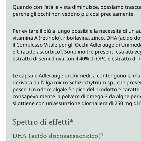
Quando con l'età la vista diminuisce, possiamo trascurare 
perché gli occhi non vedono più così precisamente.
Per evitare il più a lungo possibile la necessità di un 
vitamina A (retinolo), riboflavina, zinco, DHA (acid
il Complesso Vitale per gli Occhi Adlerauge di Unimedica
e C (acido ascorbico). Sono inoltre presenti estratti ve
estratto di semi d'uva con il 40% di OPC e estratto di
Le capsule Adlerauge di Unimedica contengono la m
derivata dall'alga micro Schizochytrium sp., che prese
pesce. Un odore algale è tipico del prodotto e caratter
consapevolmente la polvere di omega-3 da alghe per of
si ottiene con un'assunzione giornaliera di 250 mg di
Spettro di effetti*
DHA (acido docosaesaenoico)¹