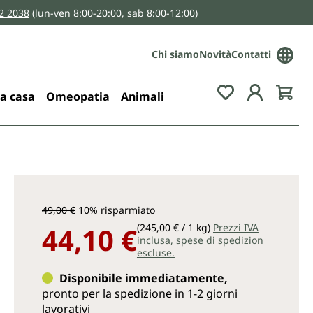
2 2038
(lun-ven 8:00-20:00, sab 8:00-12:00)
Chi siamo
Novità
Contatti
You have 0 wis
la casa
Omeopatia
Animali
49,00 €
10% risparmiato
44,10 €
(245,00 € / 1 kg)
Prezzi IVA
inclusa, spese di spedizion
escluse.
Disponibile immediatamente,
pronto per la spedizione in 1-2 giorni
lavorativi