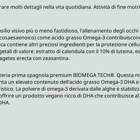
molti dettagli nella vita quotidiana. Attività di fine motricit
ausilio visivo più o meno fastidioso, l'allenamento degli occh
o docosaesaenoico) come acido grasso Omega-3 contribuiscon
 contiene altri preziosi ingredienti per la protezione cellula
getali di valore: estratto di calendula con il 10% di luteina, 
 Tagetes erecta con zeaxantina.
ateria prima spagnola premium BIOMEGA TECH®. Questa mat
nta un elevato contenuto dell'acido grasso Omega-3 DHA e cos
istico. La polvere di omega-3 derivata dalle alghe è stabiliz
frire un prodotto vegano ricco di DHA che contribuisce al 
 DHA.