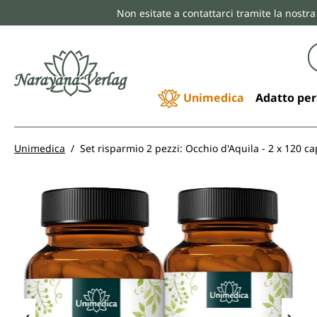
Non esitate a contattarci tramite la nostra
ricerca
Passa alla navigazione principale
Unimedica
Adatto per
Unimedica
Set risparmio 2 pezzi: Occhio d'Aquila - 2 x 120 c
Salta la galleria di immagini