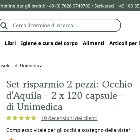
 hotline per gli ordini:
+49 (0) 7626 9749700
/ Scriveteci:
+49 160 65
Libri
Igiene e cura del corpo
Alimenti
Articoli per 
apsule - di Unimedica
Set risparmio 2 pezzi: Occhio
d'Aquila - 2 x 120 capsule -
di Unimedica
10 Recensioni dei clienti
Valutazione media di 4.9 su 5 stelle
Complesso vitale per gli occhi a sostegno della vista*