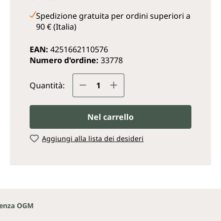
Spedizione gratuita per ordini superiori a
90 € (Italia)
EAN:
4251662110576
Numero d'ordine:
33778
Quantità del prodotto: inse
Quantità:
Nel carrello
Aggiungi alla lista dei desideri
enza OGM