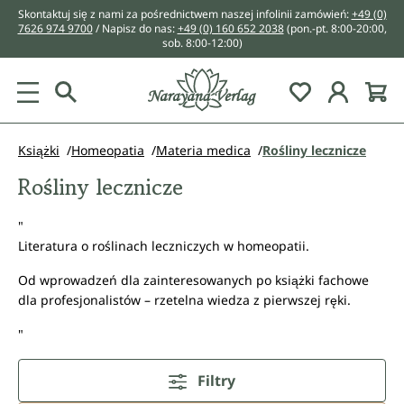
Skontaktuj się z nami za pośrednictwem naszej infolinii zamówień:
+49 (0)
wnej zawartości
7626 974 9700
/ Napisz do nas:
+49 (0) 160 652 2038
(pon.-pt. 8:00-20:00,
sob. 8:00-12:00)
You have 0 w
Książki
Homeopatia
Materia medica
Rośliny lecznicze
Rośliny lecznicze
"
Literatura o roślinach leczniczych w homeopatii.
Od wprowadzeń dla zainteresowanych po książki fachowe
dla profesjonalistów – rzetelna wiedza z pierwszej ręki.
"
Filtry