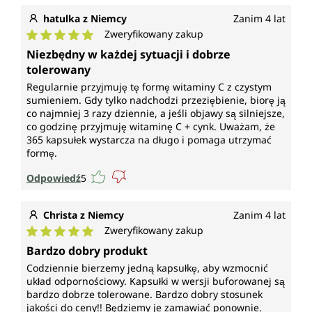
hatulka z Niemcy
Zanim 4 lat
Zweryfikowany zakup
Średnia ocena 5 z 5 gwiazdek
Niezbędny w każdej sytuacji i dobrze
tolerowany
Regularnie przyjmuję tę formę witaminy C z czystym
sumieniem. Gdy tylko nadchodzi przeziębienie, biorę ją
co najmniej 3 razy dziennie, a jeśli objawy są silniejsze,
co godzinę przyjmuję witaminę C + cynk. Uważam, że
365 kapsułek wystarcza na długo i pomaga utrzymać
formę.
Odpowiedź
5
Christa z Niemcy
Zanim 4 lat
Zweryfikowany zakup
Średnia ocena 5 z 5 gwiazdek
Bardzo dobry produkt
Codziennie bierzemy jedną kapsułkę, aby wzmocnić
układ odpornościowy. Kapsułki w wersji buforowanej są
bardzo dobrze tolerowane. Bardzo dobry stosunek
jakości do ceny!! Będziemy je zamawiać ponownie.