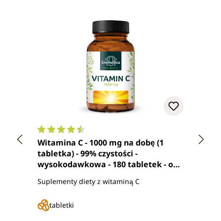
Średnia ocena 4.4 z 5 gwiazdek
Średn
Witamina C - 1000 mg na dobę (1
Witam
tabletka) - 99% czystości -
porcj
wysokodawkowa - 180 tabletek - od
180 k
Unimedica
Suplementy diety z witaminą C
Suplem
tabletki
ka