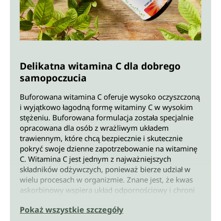
Delikatna witamina C dla dobrego
samopoczucia
Buforowana witamina C oferuje wysoko oczyszczoną
i wyjątkowo łagodną formę witaminy C w wysokim
stężeniu. Buforowana formulacja została specjalnie
opracowana dla osób z wrażliwym układem
trawiennym, które chcą bezpiecznie i skutecznie
pokryć swoje dzienne zapotrzebowanie na witaminę
C. Witamina C jest jednym z najważniejszych
składników odżywczych, ponieważ bierze udział w
wielu procesach w organizmie. Znane jest, że kwas
askorbinowy wspiera układ odpornościowy i chroni
komórki. Odpowiada jednak także za nerwy, skórę i
Pokaż wszystkie szczegóły
kości, metabolizm energetyczny i inne funkcje. Na