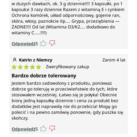
w dużych dawkach, ok. 3 g dziennie!!!! 3 kapsułki, po 1
kapsułce 3 razy dziennie Razem z witaminą E i cynkiem
Ochrona komórek, układ odpornościowy, gojenie ran,
skóra, włosy, paznokcie itp.... Grypa, przeziębienia —
ŻADNE!!!! Od lat (Witamina D3/K2.... dodatkowo do
witaminy C.....!!!!)
Odpowiedź
5
Katrin z Niemcy
Zanim 4 lat
Zweryfikowany zakup
Średnia ocena 5 z 5 gwiazdek
Bardzo dobrze tolerowany
Jestem bardzo zadowolony z produktu, ponieważ
dobrze go toleruję w przeciwieństwie do tych, które
stosowałem wcześniej. Łatwo się je połyka! Obecnie
biorę jedną kapsułkę dziennie i cena za produkt bez
dodatków jest naprawdę nie do przebicia! Mogę go
polecić i na pewno zamówię ponownie, gdy puszka się
skończy.
Odpowiedź
5