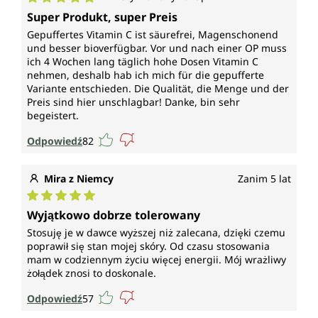
Średnia ocena 5 z 5 gwiazdek
odpornościowego podczas i po
Super Produkt, super Preis
intensywnym wysiłku fizycznym, jeśli
Gepuffertes Vitamin C ist säurefrei, Magenschonend
dodatkowo do zalecanej dziennej dawki
und besser bioverfügbar. Vor und nach einer OP muss
witaminy C przyjmowane jest 200 mg
ich 4 Wochen lang täglich hohe Dosen Vitamin C
dziennie
nehmen, deshalb hab ich mich für die gepufferte
Variante entschieden. Die Qualität, die Menge und der
prawidłowego metabolizmu
Preis sind hier unschlagbar! Danke, bin sehr
energetycznego
begeistert.
prawidłowej syntezy kolagenu dla
prawidłowego funkcjonowania chrząstek,
Odpowiedź
82
kości, naczyń krwionośnych, skóry, zębów i
dziąseł
Mira z Niemcy
Zanim 5 lat
prawidłowego funkcjonowania psychiki i
układu nerwowego
Średnia ocena 5 z 5 gwiazdek
poprawy wchłaniania żelaza
Wyjątkowo dobrze tolerowany
zmniejszenia uczucia zmęczenia i
Stosuję je w dawce wyższej niż zalecana, dzięki czemu
wyczerpania
poprawił się stan mojej skóry. Od czasu stosowania
mam w codziennym życiu więcej energii. Mój wrażliwy
ochrony komórek przed stresem
żołądek znosi to doskonale.
oksydacyjnym
Odpowiedź
57
*Oświadczenia zdrowotne zatwierdzone przez