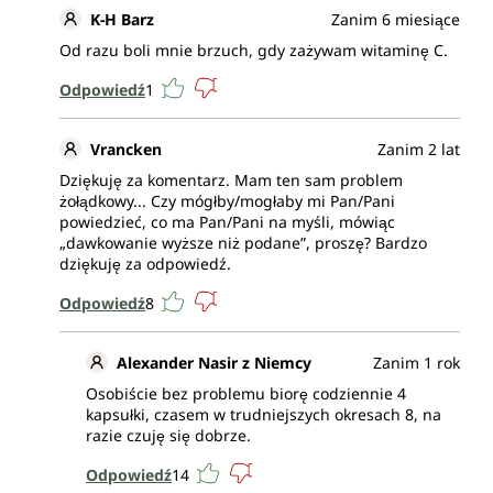
Europejski Urząd ds. Bezpieczeństwa Żywności.
K-H Barz
Zanim 6 miesiące
Od razu boli mnie brzuch, gdy zażywam witaminę C.
Każde opakowanie kapsułek z buforowaną witaminą
Odpowiedź
1
C marki Unimedica zawiera 365 kapsułek. To
odpowiada półrocznemu zapasowi.
Vrancken
Zanim 2 lat
Wegańskie i bez następujących
Dziękuję za komentarz. Mam ten sam problem
dodatków
żołądkowy... Czy mógłby/mogłaby mi Pan/Pani
powiedzieć, co ma Pan/Pani na myśli, mówiąc
Kapsułki z buforowaną witaminą C marki Unimedica
„dawkowanie wyższe niż podane”, proszę? Bardzo
są, zgodnie z wymogami prawnymi, wolne od
dziękuję za odpowiedź.
dodatków takich jak barwniki, stabilizatory, środki
Odpowiedź
8
przeciwzbrylające jak stearynian magnezu, a także
nie zawierają organizmów modyfikowanych
genetycznie; są bez laktozy, bez glutenu i wegańskie.
Alexander Nasir z Niemcy
Zanim 1 rok
Osobiście bez problemu biorę codziennie 4
Wyprodukowano w Niemczech
kapsułki, czasem w trudniejszych okresach 8, na
razie czuję się dobrze.
Kapsułki z buforowaną witaminą C marki Unimedica
są produkowane w Niemczech w ściśle
Odpowiedź
14
kontrolowanych, certyfikowanych zakładach.