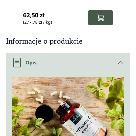
Cena
53,88 
Cena re
Cena regularna:
62,50 zł
38,7
(277,78 zł / kg)
(376,21
Informacje o produkcie
Opis