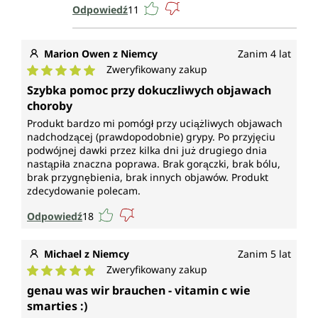
Odpowiedź
11
Marion Owen z Niemcy
Zanim 4 lat
Zweryfikowany zakup
Średnia ocena 5 z 5 gwiazdek
Szybka pomoc przy dokuczliwych objawach
choroby
Produkt bardzo mi pomógł przy uciążliwych objawach
nadchodzącej (prawdopodobnie) grypy. Po przyjęciu
podwójnej dawki przez kilka dni już drugiego dnia
nastąpiła znaczna poprawa. Brak gorączki, brak bólu,
brak przygnębienia, brak innych objawów. Produkt
zdecydowanie polecam.
Odpowiedź
18
Michael z Niemcy
Zanim 5 lat
Zweryfikowany zakup
Średnia ocena 5 z 5 gwiazdek
genau was wir brauchen - vitamin c wie
smarties :)