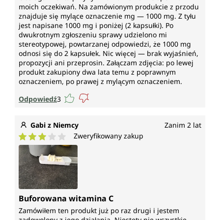
moich oczekiwań. Na zamówionym produkcie z przodu
znajduje się mylące oznaczenie mg — 1000 mg. Z tyłu
jest napisane 1000 mg i poniżej (2 kapsułki). Po
dwukrotnym zgłoszeniu sprawy udzielono mi
stereotypowej, powtarzanej odpowiedzi, że 1000 mg
odnosi się do 2 kapsułek. Nic więcej — brak wyjaśnień,
propozycji ani przeprosin. Załączam zdjęcia: po lewej
produkt zakupiony dwa lata temu z poprawnym
oznaczeniem, po prawej z mylącym oznaczeniem.
Odpowiedź
3
Gabi z Niemcy
Zanim 2 lat
Zweryfikowany zakup
Średnia ocena 3 z 5 gwiazdek
Buforowana witamina C
Zamówiłem ten produkt już po raz drugi i jestem
zadowolony z jego działania. Niestety nie wszystkie