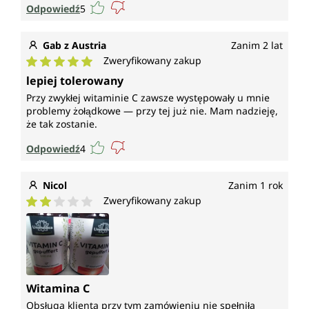
Odpowiedź
5
Gab z Austria
Zanim 2 lat
Zweryfikowany zakup
Średnia ocena 5 z 5 gwiazdek
lepiej tolerowany
Przy zwykłej witaminie C zawsze występowały u mnie
problemy żołądkowe — przy tej już nie. Mam nadzieję,
że tak zostanie.
Odpowiedź
4
Nicol
Zanim 1 rok
Zweryfikowany zakup
Średnia ocena 2 z 5 gwiazdek
Witamina C
Obsługa klienta przy tym zamówieniu nie spełniła