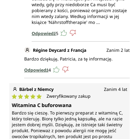
wtedy, gdy przy niedoborze Ca musi być
pobierany z kości, ponieważ organizm zostaje
nim wtedy zalany. Według informacji w jej
książce 'Nährstofftherapie' mo ...
Odpowiedź
5
Régine Deycard z Francja
Zanim 2 lat
Bardzo dziękuję, Patricia, za tę informację.
Odpowiedź
4
Bärbel z Niemcy
Zanim 4 lat
Zweryfikowany zakup
Średnia ocena 5 z 5 gwiazdek
Witamina C buforowana
Bardzo się cieszę. To pierwszy preparat z witaminą C,
który toleruję. Biorę tylko jedną kapsułkę, ale na razie
jestem dobrej myśli. Dziękuję, że istnieje taki świetny
produkt. Ponieważ z powodu alergii nie mogę jeść
owoców tropikalnych, ten produkt jest po prostu