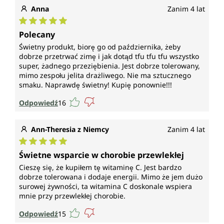
Anna
Zanim 4 lat
Średnia ocena 5 z 5 gwiazdek
Polecany
Świetny produkt, biorę go od października, żeby
dobrze przetrwać zimę i jak dotąd tfu tfu tfu wszystko
super, żadnego przeziębienia. Jest dobrze tolerowany,
mimo zespołu jelita drażliwego. Nie ma sztucznego
smaku. Naprawdę świetny! Kupię ponownie!!!
Odpowiedź
16
Ann-Theresia z Niemcy
Zanim 4 lat
Średnia ocena 5 z 5 gwiazdek
Świetne wsparcie w chorobie przewlekłej
Cieszę się, że kupiłem tę witaminę C. Jest bardzo
dobrze tolerowana i dodaje energii. Mimo że jem dużo
surowej żywności, ta witamina C doskonale wspiera
mnie przy przewlekłej chorobie.
Odpowiedź
15