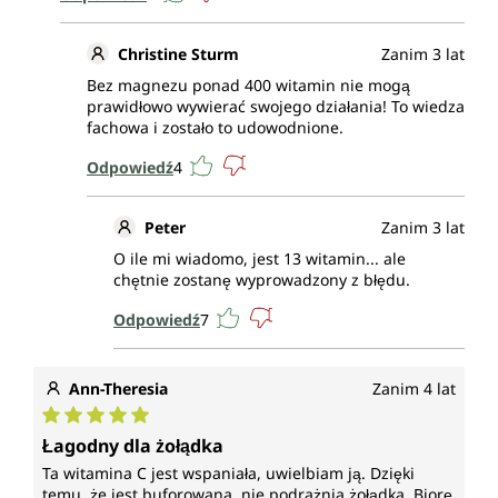
Christine Sturm
Zanim 3 lat
Bez magnezu ponad 400 witamin nie mogą
prawidłowo wywierać swojego działania! To wiedza
fachowa i zostało to udowodnione.
Odpowiedź
4
Peter
Zanim 3 lat
O ile mi wiadomo, jest 13 witamin... ale
chętnie zostanę wyprowadzony z błędu.
Odpowiedź
7
Ann-Theresia
Zanim 4 lat
Średnia ocena 5 z 5 gwiazdek
Łagodny dla żołądka
Ta witamina C jest wspaniała, uwielbiam ją. Dzięki
temu, że jest buforowana, nie podrażnia żołądka. Biorę