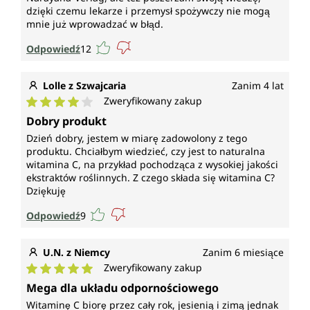
dzięki czemu lekarze i przemysł spożywczy nie mogą
mnie już wprowadzać w błąd.
Odpowiedź
12
Lolle z Szwajcaria
Zanim 4 lat
Zweryfikowany zakup
Średnia ocena 4 z 5 gwiazdek
Dobry produkt
Dzień dobry, jestem w miarę zadowolony z tego
produktu. Chciałbym wiedzieć, czy jest to naturalna
witamina C, na przykład pochodząca z wysokiej jakości
ekstraktów roślinnych. Z czego składa się witamina C?
Dziękuję
Odpowiedź
9
U.N. z Niemcy
Zanim 6 miesiące
Zweryfikowany zakup
Średnia ocena 5 z 5 gwiazdek
Mega dla układu odpornościowego
Witaminę C biorę przez cały rok, jesienią i zimą jednak