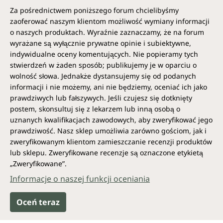
naszego samopoczucia
Za pośrednictwem poniższego forum chcielibyśmy
zaoferować naszym klientom możliwość wymiany informacji
Witamina C (kwas askorbinowy) jest niezbędnym
składnikiem odżywczym dla naszego organizmu.
o naszych produktach. Wyraźnie zaznaczamy, że na forum
Zmniejsza uczucie zmęczenia i neutralizuje wolne
wyrażane są wyłącznie prywatne opinie i subiektywne,
rodniki. Ponadto witamina C pomaga w wchłanianiu
indywidualne oceny komentujących. Nie popieramy tych
żelaza i pobudza metabolizm energetyczny.
stwierdzeń w żaden sposób; publikujemy je w oparciu o
Przyczynia się do prawidłowej syntezy kolagenu, co
wolność słowa. Jednakże dystansujemy się od podanych
zapewnia prawidłowe funkcjonowanie skóry, kości,
informacji i nie możemy, ani nie będziemy, oceniać ich jako
chrząstek, mięśni, naczyń krwionośnych oraz zębów.
prawdziwych lub fałszywych. Jeśli czujesz się dotknięty
Również nasz stan psychiczny i układ nerwowy
postem, skonsultuj się z lekarzem lub inną osobą o
korzystają z działania witaminy C.
uznanych kwalifikacjach zawodowych, aby zweryfikować jego
prawdziwość. Nasz sklep umożliwia zarówno gościom, jak i
Codzienne świeże źródła witaminy C
zweryfikowanym klientom zamieszczanie recenzji produktów
lub sklepu. Zweryfikowane recenzje są oznaczone etykietą
Witamina C występuje naturalnie w wielu owocach i
„Zweryfikowane”.
warzywach. Szczególnie wysokie stężenia znajdują
Informacje o naszej funkcji oceniania
się w owocach cytrusowych, takich jak pomarańcze i
cytryny, ale także w papryce, brokułach, truskawkach
i kiwi.
Oceń teraz
Ważna jest dystrybucja