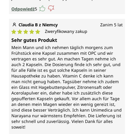
Odpowiedź
5
Claudia B z Niemcy
Zanim 5 lat
Zweryfikowany zakup
Średnia ocena 5 z 5 gwiazdek
Sehr gutes Produkt
Mein Mann und ich nehmen täglich morgens zum
Frühstück eine Kapsel zusammen mit OPC und wir
vertragen es sehr gut. An machen Tagen nehme ich
auch 2 Kapseln. Die Dosierung finde ich sehr gut, und
für alle Fälle ist es gut solche Kapseln in seiner
Hausapotheke zu haben. Vitamin C denke ich kann
man nicht genug haben. Tagsüber nehme ich zudem
ein Glass mit Hagebuttenpulver, Zitronensaft oder
Acerolapulver ein, daher habe ich zusätzlich diese
gepufferten Kapseln gekauft. Vor allem auch für Tage
an denen mein Magen wieder ein wenig gereizt ist,
sind diese besser Verträglich. Ich kann Unimedica und
Narayana nur wärmstens Empfehlen. Die Lieferung ist
sehr schnell und zuverlässig. Vielen Dank für alles
soweit!