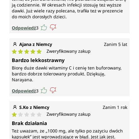
ją codziennie. W okresach infekcji stosuję też wyższe
dawki. Już wiele razy polecana, trafiła też w prezencie
do moich dorosłych dzieci.
Odpowiedź
3
Ajana z Niemcy
Zanim 5 lat
Zweryfikowany zakup
Średnia ocena 5 z 5 gwiazdek
Bardzo lekkostrawny
Biorę duże dawki witaminy C i cenię ten buforowany,
bardzo dobrze tolerowany produkt. Dziękuję,
Narayana.
Odpowiedź
3
S.Ko z Niemcy
Zanim 1 rok
Zweryfikowany zakup
Średnia ocena 1 z 5 gwiazdek
Brak działania
Też uważam, że „1000 mg, ale tylko po zażyciu dwóch
kapsułek” jest wprowadzające w błąd. Jest jak jest.