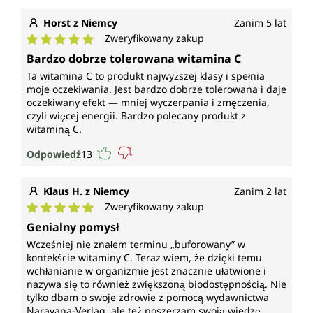
Horst z Niemcy
Zanim 5 lat
Zweryfikowany zakup
Średnia ocena 5 z 5 gwiazdek
Bardzo dobrze tolerowana witamina C
Ta witamina C to produkt najwyższej klasy i spełnia
moje oczekiwania. Jest bardzo dobrze tolerowana i daje
oczekiwany efekt — mniej wyczerpania i zmęczenia,
czyli więcej energii. Bardzo polecany produkt z
witaminą C.
Odpowiedź
13
Klaus H. z Niemcy
Zanim 2 lat
Zweryfikowany zakup
Średnia ocena 5 z 5 gwiazdek
Genialny pomysł
Wcześniej nie znałem terminu „buforowany” w
kontekście witaminy C. Teraz wiem, że dzięki temu
wchłanianie w organizmie jest znacznie ułatwione i
nazywa się to również zwiększoną biodostępnością. Nie
tylko dbam o swoje zdrowie z pomocą wydawnictwa
Narayana-Verlag, ale też poszerzam swoją wiedzę,