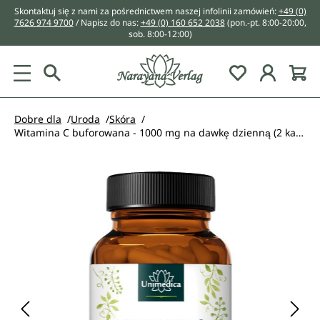
Skontaktuj się z nami za pośrednictwem naszej infolinii zamówień:
+49 (0)
wnej zawartości
7626 974 9700
/ Napisz do nas:
+49 (0) 160 652 2038
(pon.-pt. 8:00-20:00,
sob. 8:00-12:00)
You have 0 w
Dobre dla
Uroda
Skóra
Witamina C buforowana - 1000 mg na dawkę dzienną (2 kapsułki) - 99% czystości - 365 kapsułek - od Unimedica
Pomiń galerię zdjęć