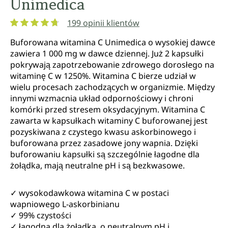
Unimedica
199 opinii klientów
Średnia ocena 4.7 z 5 gwiazdek
Buforowana witamina C Unimedica o wysokiej dawce
zawiera 1 000 mg w dawce dziennej. Już 2 kapsułki
pokrywają zapotrzebowanie zdrowego dorosłego na
witaminę C w 1250%. Witamina C bierze udział w
wielu procesach zachodzących w organizmie. Między
innymi wzmacnia układ odpornościowy i chroni
komórki przed stresem oksydacyjnym. Witamina C
zawarta w kapsułkach witaminy C buforowanej jest
pozyskiwana z czystego kwasu askorbinowego i
buforowana przez zasadowe jony wapnia. Dzięki
buforowaniu kapsułki są szczególnie łagodne dla
żołądka, mają neutralne pH i są bezkwasowe.
✓ wysokodawkowa witamina C w postaci
wapniowego L-askorbinianu
✓ 99% czystości
✓ łagodna dla żołądka, o neutralnym pH i