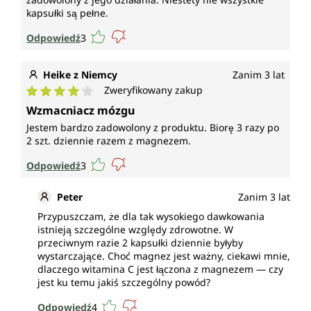
kapsułki są pełne.
Odpowiedź
3
Heike z Niemcy
Zanim 3 lat
Zweryfikowany zakup
Średnia ocena 4 z 5 gwiazdek
Wzmacniacz mózgu
Jestem bardzo zadowolony z produktu. Biorę 3 razy po
2 szt. dziennie razem z magnezem.
Odpowiedź
3
Peter
Zanim 3 lat
Przypuszczam, że dla tak wysokiego dawkowania
istnieją szczególne względy zdrowotne. W
przeciwnym razie 2 kapsułki dziennie byłyby
wystarczające. Choć magnez jest ważny, ciekawi mnie,
dlaczego witamina C jest łączona z magnezem — czy
jest ku temu jakiś szczególny powód?
Odpowiedź
4