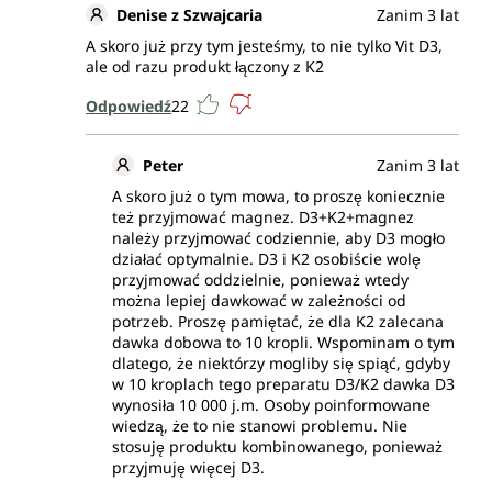
Denise z Szwajcaria
Zanim 3 lat
A skoro już przy tym jesteśmy, to nie tylko Vit D3,
ale od razu produkt łączony z K2
Odpowiedź
22
Peter
Zanim 3 lat
A skoro już o tym mowa, to proszę koniecznie
też przyjmować magnez. D3+K2+magnez
należy przyjmować codziennie, aby D3 mogło
działać optymalnie. D3 i K2 osobiście wolę
przyjmować oddzielnie, ponieważ wtedy
można lepiej dawkować w zależności od
potrzeb. Proszę pamiętać, że dla K2 zalecana
dawka dobowa to 10 kropli. Wspominam o tym
dlatego, że niektórzy mogliby się spiąć, gdyby
w 10 kroplach tego preparatu D3/K2 dawka D3
wynosiła 10 000 j.m. Osoby poinformowane
wiedzą, że to nie stanowi problemu. Nie
stosuję produktu kombinowanego, ponieważ
przyjmuję więcej D3.