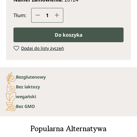
Ilość produktu: Wprowadź żądaną il
Tłum:
Do koszyka
Dodaj do listy życzeń
Bezglutenowy
Bez laktozy
wegański
Bez GMO
Popularna Alternatywa