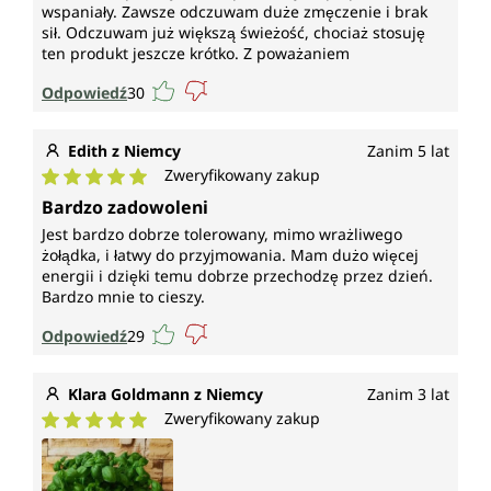
wspaniały. Zawsze odczuwam duże zmęczenie i brak
sił. Odczuwam już większą świeżość, chociaż stosuję
ten produkt jeszcze krótko. Z poważaniem
Odpowiedź
30
Edith z Niemcy
Zanim 5 lat
Zweryfikowany zakup
Średnia ocena 5 z 5 gwiazdek
Bardzo zadowoleni
Jest bardzo dobrze tolerowany, mimo wrażliwego
żołądka, i łatwy do przyjmowania. Mam dużo więcej
energii i dzięki temu dobrze przechodzę przez dzień.
Bardzo mnie to cieszy.
Odpowiedź
29
Klara Goldmann z Niemcy
Zanim 3 lat
Zweryfikowany zakup
Średnia ocena 5 z 5 gwiazdek