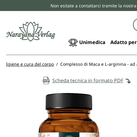
Non esitate a contattarci tramite la nostra
ricerca
Passa alla navigazione principale
Unimedica
Adatto per
Igiene e cura del corpo
Complesso di Maca e L-arginina - ad 
Scheda tecnica in formato PDF
Salta la galleria di immagini