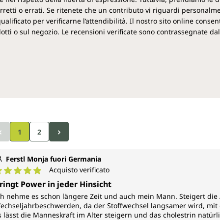
retti o errati. Se ritenete che un contributo vi riguardi personalm
ificato per verificarne l’attendibilità. Il nostro sito online consent
rodotti o sul negozio. Le recensioni verificate sono contrassegnate dal
1
2
Ferstl Monja fuori Germania
Acquisto verificato
alutazione media di 5 su 5 stelle
ringt Power in jeder Hinsicht
ch nehme es schon längere Zeit und auch mein Mann. Steigert die A
echseljahrbeschwerden, da der Stoffwechsel langsamer wird, mit 
s lässt die Manneskraft im Alter steigern und das cholestrin natür