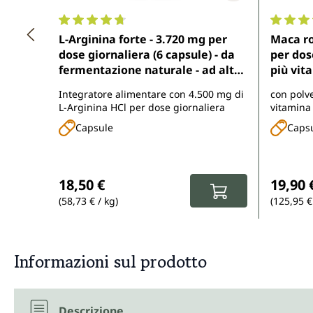
Valutazione media di 4.7 su 5 stelle
Valutazi
L-Arginina forte - 3.720 mg per
Maca ro
dose giornaliera (6 capsule) - da
per dose
fermentazione naturale - ad alta
più vit
concentrazione - vegano - 365
biologic
Integratore alimentare con 4.500 mg di
con polv
capsule - di Unimedica
Unimed
L-Arginina HCl per dose giornaliera
vitamina 
acerola b
Capsule
Caps
Prezzo normale:
Prezzo
18,50 €
19,90 
(58,73 € / kg)
(125,95 €
Informazioni sul prodotto
Descrizione