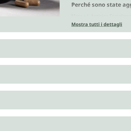
Perché sono state ag
Maca + L-Arginina Complesso d
immunitario, con le vitamine 
Mostra tutti i dettagli
l'assorbimento del ferro, supp
La vitamina B6 contribuisce a
formazione dei globuli rossi. 
contribuisce, come la B6, al 
sistema immunitario e contribu
mantenimento di normali livel
Una dose giornaliera (4 caps
100 % il fabbisogno giornalie
dei valori di riferimento dei
Vegano, naturale e se
Capsula vegana costituita da 
Maca + L-Arginina Complesso d
additivi quali coloranti, conse