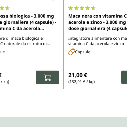
one media di 4.6 su 5 stelle
Valutazione media di 4.7 su 
ssa biologica - 3.000 mg
Maca nera con vitamina C
 giornaliera (4 capsule) -
acerola e zinco - 3.000 mg
amina C da acerola
dose giornaliera (4 capsule
a - 180 capsule - di
capsule - di Unimedica
ere di maca biologica e
Integratore alimentare con ma
ica
C naturale da estratto di
vitamina C da acerola e zinco
iologico
ule
Capsule
 normale:
Prezzo normale:
€
21,00 €
 / kg)
(132,91 € / kg)