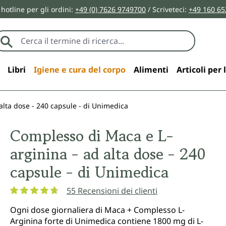
 hotline per gli ordini:
+49 (0) 7626 9749700
/ Scriveteci:
+49 160 65
Libri
Igiene e cura del corpo
Alimenti
Articoli per 
alta dose - 240 capsule - di Unimedica
Complesso di Maca e L-
arginina - ad alta dose - 240
capsule - di Unimedica
55 Recensioni dei clienti
Valutazione media di 4.7 su 5 stelle
Ogni dose giornaliera di Maca + Complesso L-
Arginina forte di Unimedica contiene 1800 mg di L-