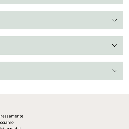
 non OGM, vegano, senza lattosio, senza glutine e senza
espressamente
acciamo
istanze dai