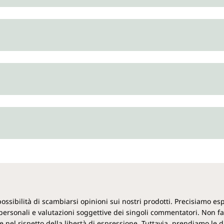
stearato di magnesio, nonché
gelatina.
 possibilità di scambiarsi opinioni sui nostri prodotti. Precisiamo 
ersonali e valutazioni soggettive dei singoli commentatori. Non f
 nel rispetto della libertà di espressione. Tuttavia, prendiamo le d