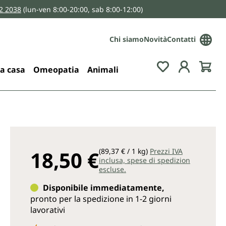
2 2038
(lun-ven 8:00-20:00, sab 8:00-12:00)
Chi siamo
Novità
Contatti
You have 0 wis
la casa
Omeopatia
Animali
18,50 €
(89,37 € / 1 kg)
Prezzi IVA
inclusa, spese di spedizion
escluse.
Disponibile immediatamente,
pronto per la spedizione in 1-2 giorni
lavorativi