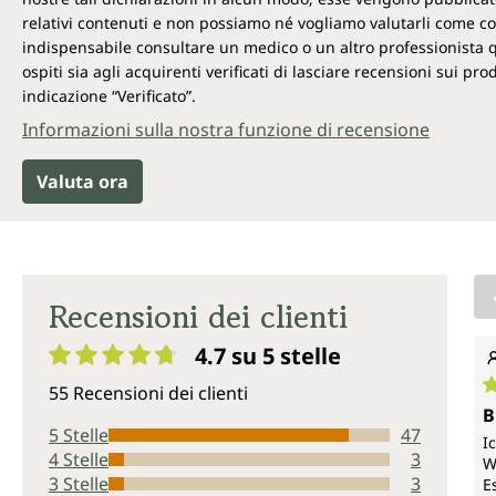
relativi contenuti e non possiamo né vogliamo valutarli come cor
indispensabile consultare un medico o un altro professionista qual
ospiti sia agli acquirenti verificati di lasciare recensioni sui p
indicazione “Verificato”.
Informazioni sulla nostra funzione di recensione
Valuta ora
Recensioni dei clienti
4.7 su 5
stelle
Valutazione media di 4.7 su 5 stelle
55 Recensioni dei clienti
V
B
5 Stelle
47
I
4 Stelle
3
W
3 Stelle
3
E