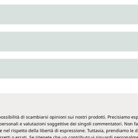
 possibilità di scambiarsi opinioni sui nostri prodotti. Precisiamo 
ersonali e valutazioni soggettive dei singoli commentatori. Non f
 nel rispetto della libertà di espressione. Tuttavia, prendiamo le d
retti o errati. Se ritenete che un contributo vi riguardi personalm