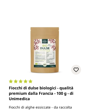
Valutazione media di 5 su 5 stelle
Fiocchi di dulse biologici - qualità
premium dalla Francia - 100 g - di
Unimedica
Fiocchi di alghe essiccate - da raccolta