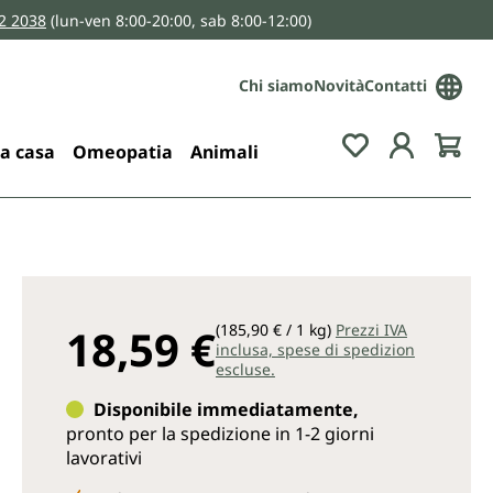
2 2038
(lun-ven 8:00-20:00, sab 8:00-12:00)
Chi siamo
Novità
Contatti
You have 0 wis
la casa
Omeopatia
Animali
18,59 €
(185,90 € / 1 kg)
Prezzi IVA
inclusa, spese di spedizion
escluse.
Disponibile immediatamente,
pronto per la spedizione in 1-2 giorni
lavorativi