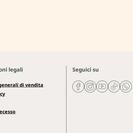
ni legali
Seguici su
generali di vendita
icy
recesso