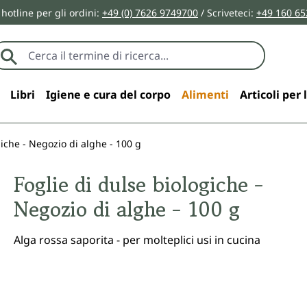
 hotline per gli ordini:
+49 (0) 7626 9749700
/ Scriveteci:
+49 160 65
Libri
Igiene e cura del corpo
Alimenti
Articoli per 
giche - Negozio di alghe - 100 g
Foglie di dulse biologiche -
Negozio di alghe - 100 g
Alga rossa saporita - per molteplici usi in cucina