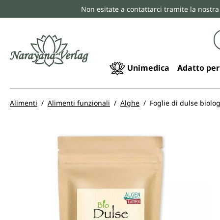
Non esitate a contattarci tramite la nostra
ricerca
Passa alla navigazione principale
Unimedica
Adatto per
Alimenti
Alimenti funzionali
Alghe
Foglie di dulse biolo
Salta la galleria di immagini