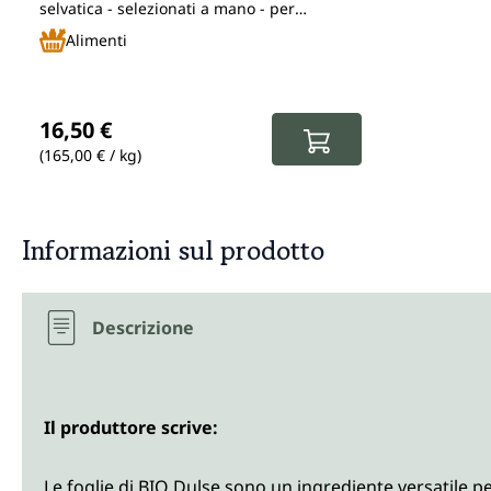
selvatica - selezionati a mano - per
insaporire come gustosa alternativa al sale
Alimenti
Prezzo normale:
16,50 €
(165,00 € / kg)
Informazioni sul prodotto
Descrizione
Il produttore scrive:
Le foglie di BIO Dulse sono un ingrediente versatile p