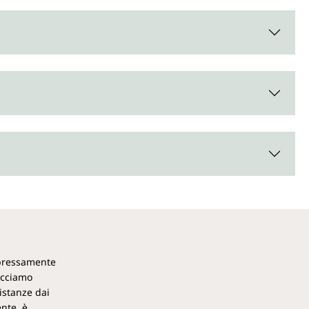
espressamente
acciamo
istanze dai
ente, è