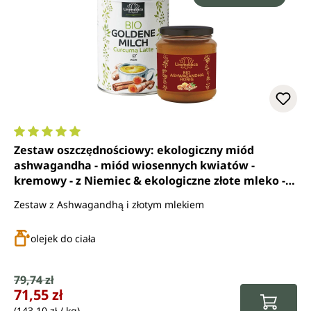
Średnia ocena 5 z 5 gwiazdek
Zestaw oszczędnościowy: ekologiczny miód
ashwagandha - miód wiosennych kwiatów -
kremowy - z Niemiec & ekologiczne złote mleko -
kurkuma latte - 250 g - 250 g od Unimedica
Zestaw z Ashwagandhą i złotym mlekiem
olejek do ciała
Cena sprzedaży:
79,74 zł
Cena regularna:
71,55 zł
(143,10 zł / kg)