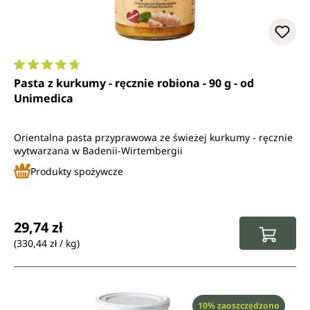
Średnia ocena 4.8 z 5 gwiazdek
Pasta z kurkumy - ręcznie robiona - 90 g - od
Unimedica
Orientalna pasta przyprawowa ze świeżej kurkumy - ręcznie
wytwarzana w Badenii-Wirtembergii
Produkty spożywcze
Cena regularna:
29,74 zł
(330,44 zł / kg)
Rabat
10% zaoszczędzono