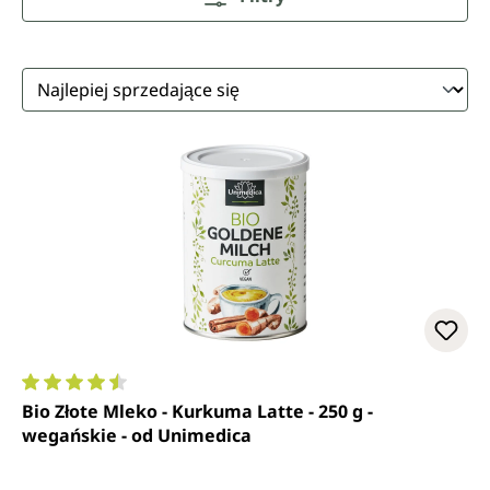
Średnia ocena 4.6 z 5 gwiazdek
Bio Złote Mleko - Kurkuma Latte - 250 g -
wegańskie - od Unimedica