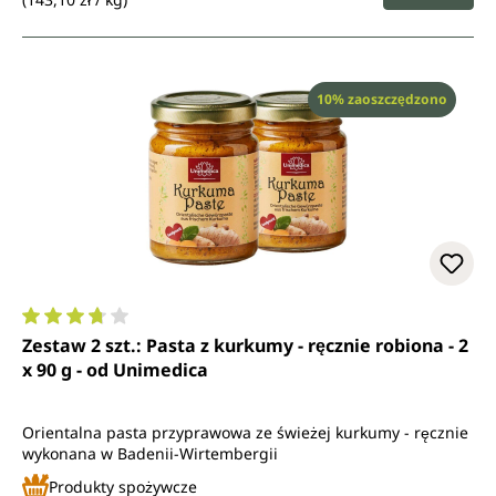
Rabat
10% zaoszczędzono
Średnia ocena 3.7 z 5 gwiazdek
Zestaw 2 szt.: Pasta z kurkumy - ręcznie robiona - 2
x 90 g - od Unimedica
Orientalna pasta przyprawowa ze świeżej kurkumy - ręcznie
wykonana w Badenii-Wirtembergii
Produkty spożywcze