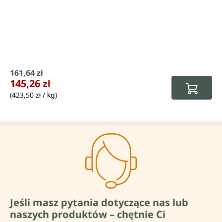
Cena sprzedaży:
161,64 zł
Cena regularna:
145,26 zł
(423,50 zł / kg)
Jeśli masz pytania dotyczące nas lub
naszych produktów – chętnie Ci