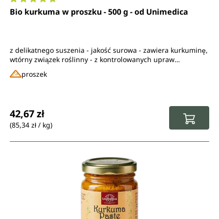
Średnia ocena 4.8 z 5 gwiazdek
Bio kurkuma w proszku - 500 g - od Unimedica
z delikatnego suszenia - jakość surowa - zawiera kurkuminę,
wtórny związek roślinny - z kontrolowanych upraw
ekologicznych
proszek
Cena regularna:
42,67 zł
(85,34 zł / kg)