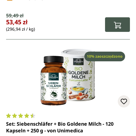
Cena sprzedaży:
59,49 zł
Cena regularna:
53,45 zł
(296,94 zł / kg)
Rabat
10% zaoszczędzono
Średnia ocena 4.5 z 5 gwiazdek
Set: Siebenschläfer + Bio Goldene Milch - 120
Kapseln + 250 g - von Unimedica