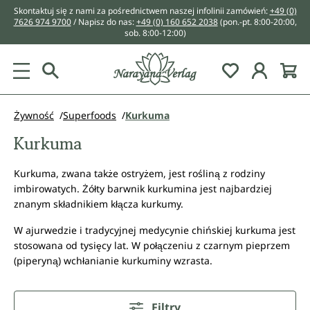
Skontaktuj się z nami za pośrednictwem naszej infolinii zamówień:
+49 (0)
wnej zawartości
7626 974 9700
/ Napisz do nas:
+49 (0) 160 652 2038
(pon.-pt. 8:00-20:00,
sob. 8:00-12:00)
You have 0 w
Żywność
Superfoods
Kurkuma
Kurkuma
Kurkuma, zwana także ostryżem, jest rośliną z rodziny
imbirowatych. Żółty barwnik kurkumina jest najbardziej
znanym składnikiem kłącza kurkumy.
W ajurwedzie i tradycyjnej medycynie chińskiej kurkuma jest
stosowana od tysięcy lat. W połączeniu z czarnym pieprzem
(piperyną) wchłanianie kurkuminy wzrasta.
Filtry